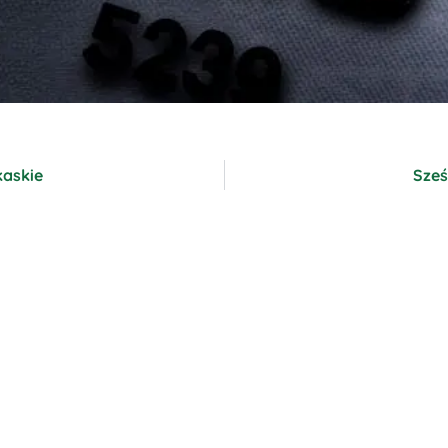
kaskie
Sześ
Gabinet Weterynaryjny OSTOJA
»
Informacje
»
Płatność kartą