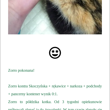
Zorro pokonana!
Zorro kontra Skoczyńska + rękawice + narkoza + podchody
+ pancerny kontener wynik 0:1.
Zorro to półdzika kotka. Od 3 tygodni opiekunowie
próbowali złapać ją do żywołapki. W tym czasie złapały się