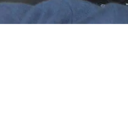
PONIEDZIAŁEK
WTOREK
5 °
C
32 °
17 °
C
23 °
14 °
C