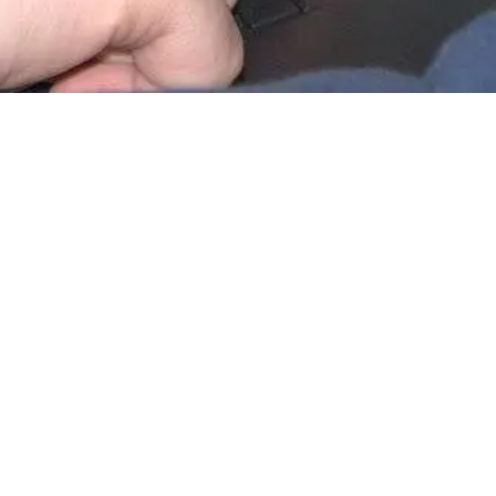
SOBOTA
NIEDZIELA
17 °
C
30 °
1
Gabinet Weterynaryjny OSTOJA