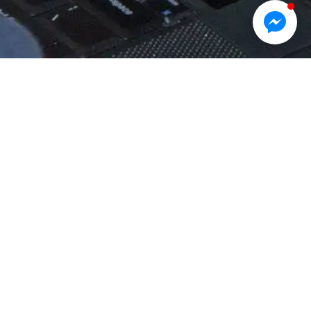
ŚRODA
CZWARTEK
24 °
11 °
C
17 °
13 °
C
Podziel się na