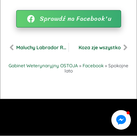
Sprawdź na Facebook'u
Maluchy Labrador Retriever
Koza zje wszystko
Gabinet Weterynaryjny OSTOJA
»
Facebook
»
Spokojne
lato