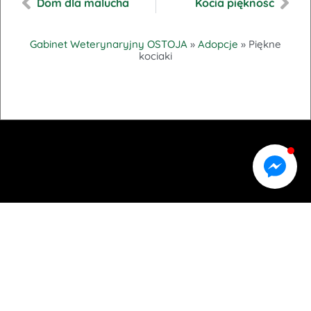
Dom dla malucha
Kocia piękność
Gabinet Weterynaryjny OSTOJA
»
Adopcje
»
Piękne
kociaki
CZWARTEK
PIĄTEK
20 °
C
25 °
19 °
C
SOBOTA
NIEDZIELA
25 °
15 °
C
27 °
13 °
C
PONIEDZIAŁEK
WTOREK
32 °
16 °
C
25 °
20 °
C