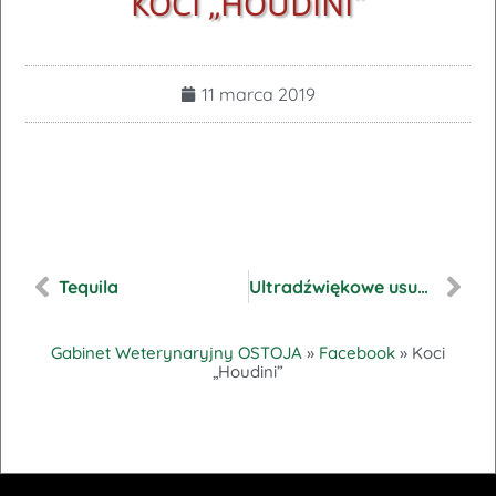
KOCI „HOUDINI”
11 marca 2019
Tequila
Ultradźwiękowe usuwanie kamienia nazębnego
Gabinet Weterynaryjny OSTOJA
»
Facebook
»
Koci
„Houdini”